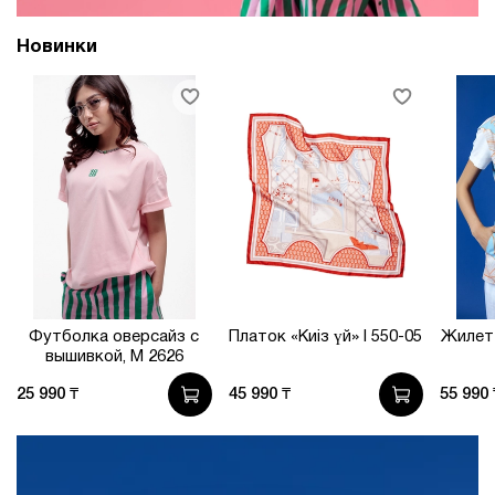
Новинки
Футболка оверсайз с
Платок «Киіз үй» I 550-05
Жилет 
вышивкой, М 2626
25 990 ₸
45 990 ₸
55 990 