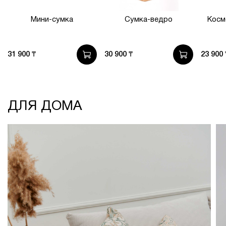
Мини-сумка
Сумка-ведро
Косм
31 900 ₸
30 900 ₸
23 900 
ДЛЯ ДОМА