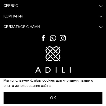
СЕРВИС
КОМПАНИЯ
СВЯЗАТЬСЯ С НАМИ
© Все права защищены.
Мы используем файлы
cookies
для улучшения вашего
опыта использования сайта
OK
ЧАТ
Главная
Поиск
Корзина
Избранное
Профиль