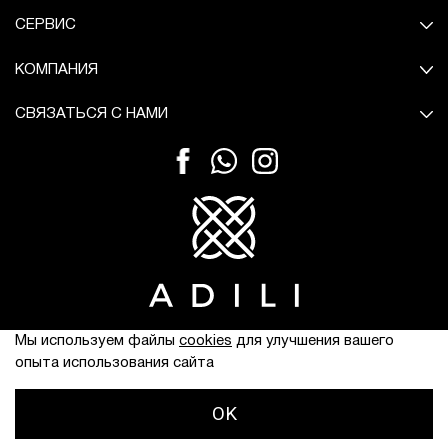
СЕРВИС
КОМПАНИЯ
СВЯЗАТЬСЯ С НАМИ
© Все права защищены.
Мы используем файлы
cookies
для улучшения вашего
опыта использования сайта
OK
ЧАТ
Главная
Поиск
Корзина
Избранное
Профиль