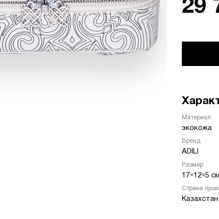
29 
Харак
Материал
экокожа
Бренд
ADILI
Размер
17×12×5 с
Страна прои
Казахстан