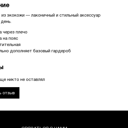
ние
li из экокожи — лаконичный и стильный аксессуар
 день.
а через плечо
а на пояс
тительная
льно дополняет базовый гардероб
ы
ще никто не оставлял
ь отзыв