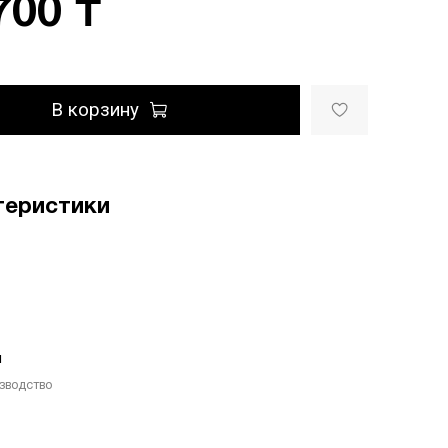
700 ₸
В корзину
теристики
м
зводство