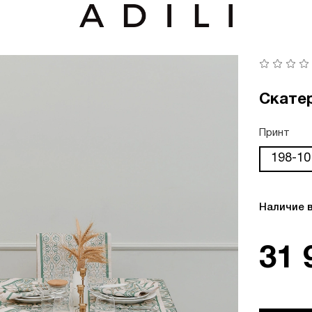
Скатер
Принт
198-10
Наличие 
31 