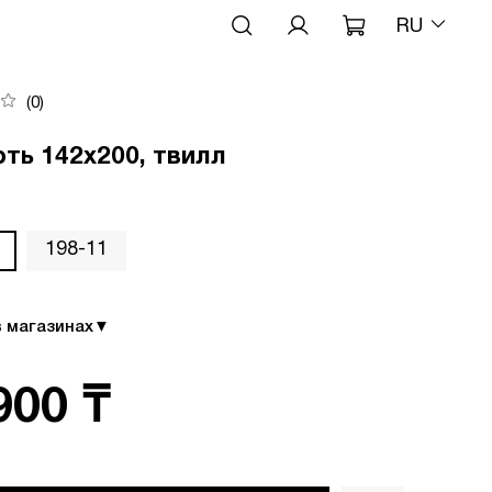
RU
(0)
ть 142х200, твилл
198-11
в магазинах
▼
900 ₸