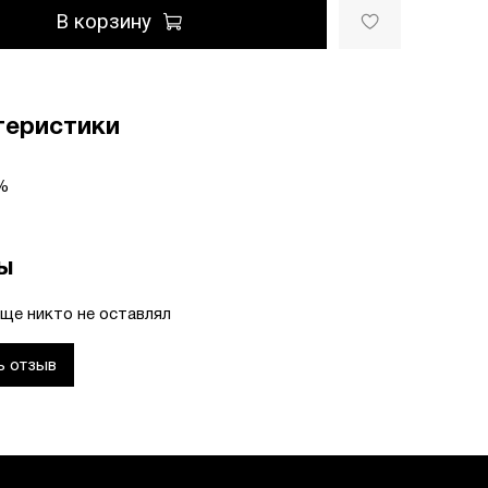
В корзину
теристики
%
ы
ще никто не оставлял
ь отзыв