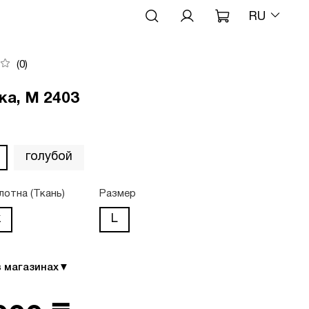
RU
(0)
ка, М 2403
голубой
лотна (Ткань)
Размер
к
L
в магазинах
▼