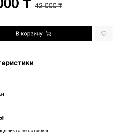
000 ₸
42 000 ₸
В корзину
теристики
АН
ы
ще никто не оставлял