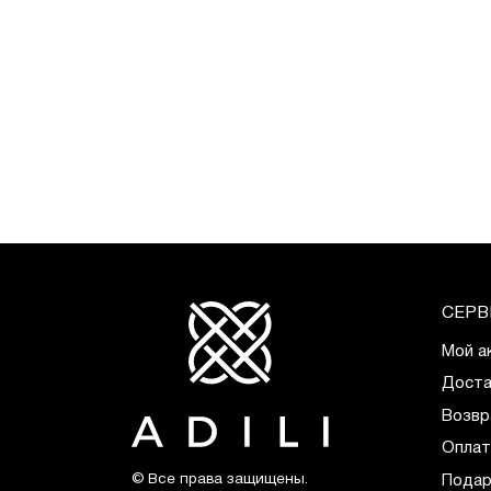
СЕРВ
Мой а
Доста
Возвр
Оплат
© Все права защищены.
Подар