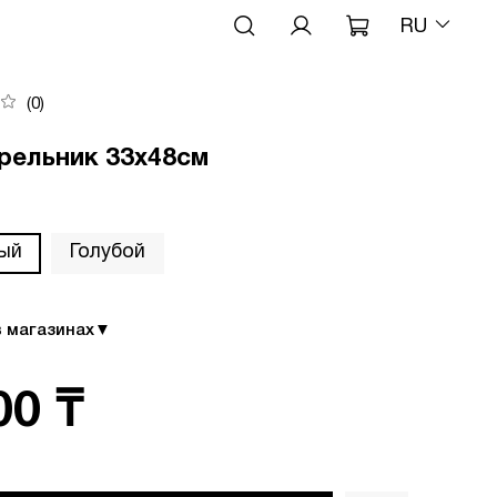
RU
(0)
рельник 33х48см
ый
Голубой
в магазинах
▼
00 ₸