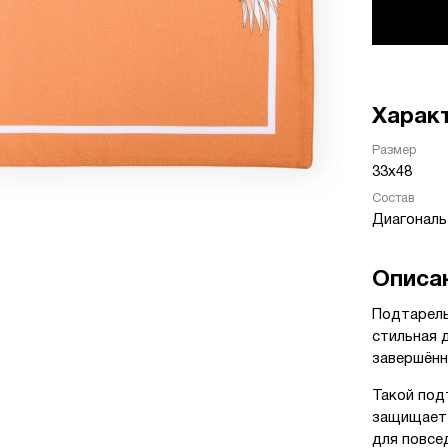
Харак
Размер
33х48
Состав
Диагональ
Описа
Подтарель
стильная 
завершённ
Такой под
защищает 
для повсе