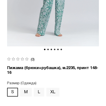
(0)
Пижама (брюки+рубашка), м.2235, принт 148-
16
Размер (Одежда)
S
M
L
XL