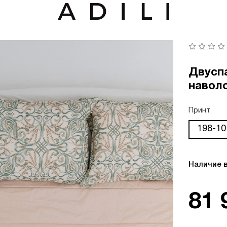
Двуспа
навол
Принт
198-10
Наличие 
81 