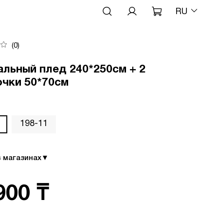
RU
(0)
льный плед 240*250см + 2
очки 50*70см
198-11
в магазинах
▼
900 ₸