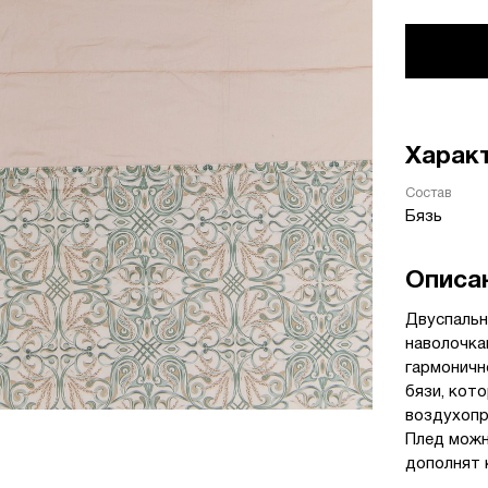
Харак
Состав
Бязь
Описа
Двуспальн
наволочка
гармоничн
бязи, кот
воздухопр
Плед можн
дополнят 