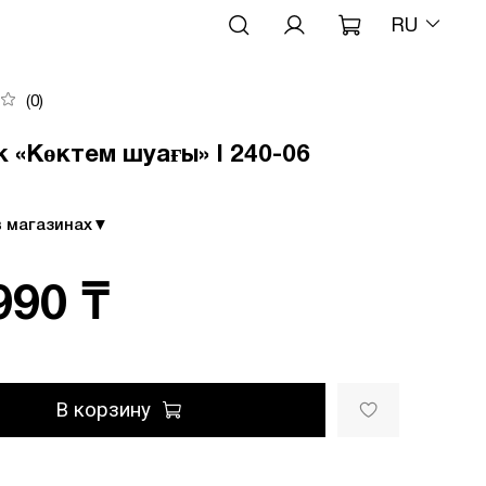
RU
(0)
 «Көктем шуағы» I 240-06
в магазинах
▼
990 ₸
В корзину