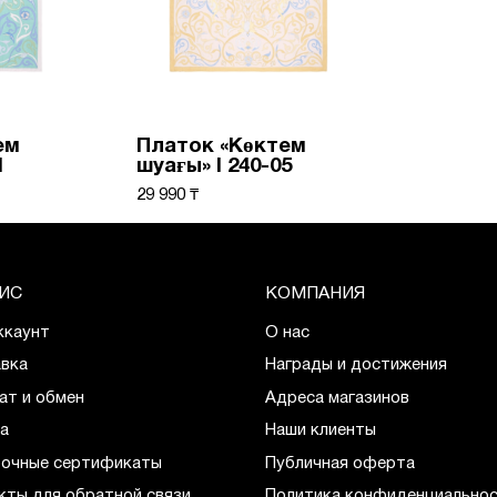
ем
Платок «Көктем
1
шуағы» I 240-05
29 990 ₸
ИС
КОМПАНИЯ
ккаунт
О нас
вка
Награды и достижения
ат и обмен
Адреса магазинов
а
Наши клиенты
очные сертификаты
Публичная оферта
кты для обратной связи
Политика конфиденциально