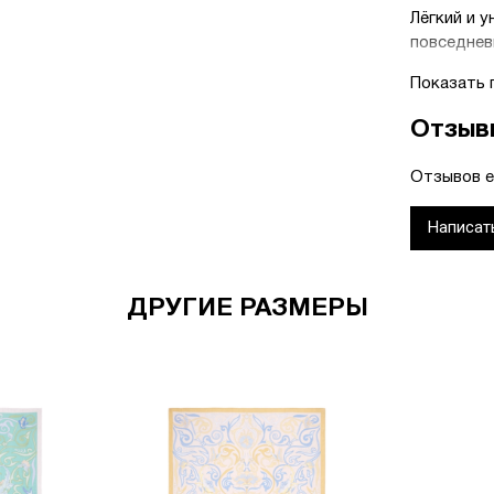
Лёгкий и 
повседнев
«Көктем ш
Показать 
красоту н
Отзыв
индивидуа
Отзывов е
Написат
ДРУГИЕ РАЗМЕРЫ