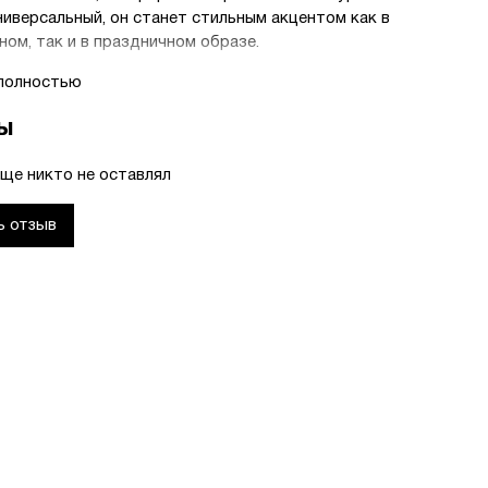
универсальный, он станет стильным акцентом как в
ном, так и в праздничном образе.
уағы» — аксессуар, который бережно сохраняет
полностью
ационального наследия и подчёркивает
ы
льность своей обладательницы.
ще никто не оставлял
ь отзыв