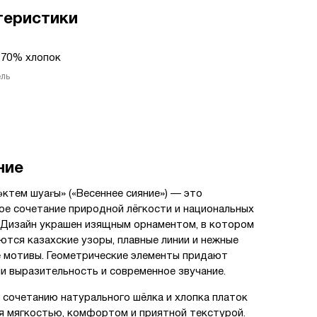
теристики
 70% хлопок
ель
ние
өктем шуағы» («Весеннее сияние») — это
ое сочетание природной лёгкости и национальных
 Дизайн украшен изящным орнаментом, в котором
ются казахские узоры, плавные линии и нежные
 мотивы. Геометрические элементы придают
и выразительность и современное звучание.
 сочетанию натурального шёлка и хлопка платок
я мягкостью, комфортом и приятной текстурой.