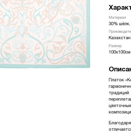
Харак
Материал
30% шёлк,
Производит
Казахстан
Размер
100х100см
Описа
Платок «К
гармоничн
традиций.
переплета
цветочные
композици
Благодаря
отличаетс