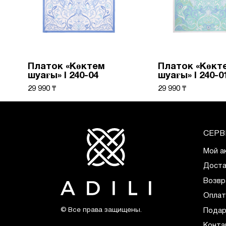
Платок «Көктем
Платок «Көкт
шуағы» I 240-04
шуағы» I 240-0
29 990 ₸
29 990 ₸
СЕРВ
Мой а
Доста
Возвр
Оплат
© Все права защищены.
Подар
Конта