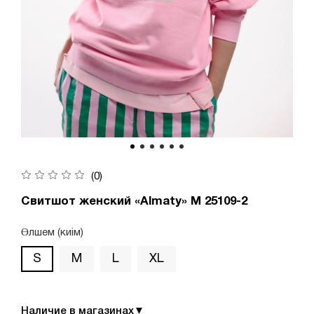
(0)
Свитшот женский «Almaty» М 25109-2
Өлшем (киім)
S
M
L
XL
Наличие в магазинах
▼