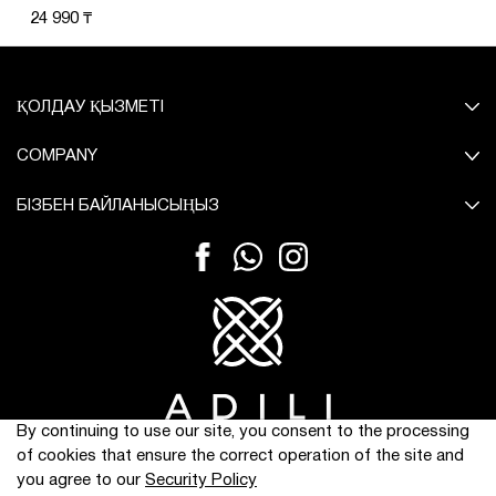
24 990 ₸
ҚОЛДАУ ҚЫЗМЕТІ
COMPANY
БІЗБЕН БАЙЛАНЫСЫҢЫЗ
By continuing to use our site, you consent to the processing
© Барлық құқықтар қорғалған.
of cookies that ensure the correct operation of the site and
you agree to our
Security Policy