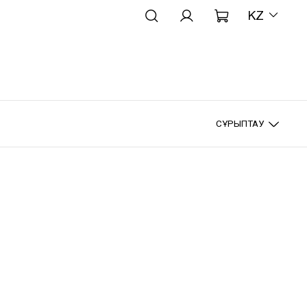
KZ
СҰРЫПТАУ