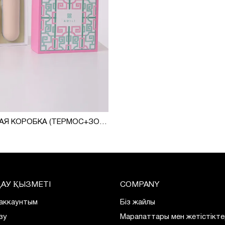
ПОДАРОЧНАЯ КОРОБКА (ТЕРМОС+ЗОНТ)
АУ ҚЫЗМЕТІ
COMPANY
 аккаунтым
Біз жайлы
зу
Марапаттары мен жетістікте