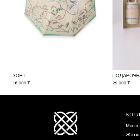
ЗОНТ
18 900 ₸
29 900 ₸
ҚОЛД
Менің
Жеткі