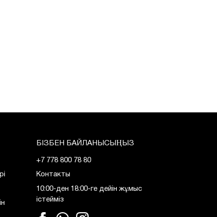
БІЗБЕН БАЙЛАНЫСЫҢЫЗ
+7 778 800 78 80
рі
Контакты
10:00-ден 18:00-ге дейін жұмыс
істейміз
ін