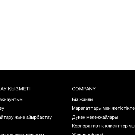
АУ ҚЫЗМЕТІ
COMPANY
 аккаунтым
Біз жайлы
зу
Марапаттары мен жетістікте
қайтару және айырбастау
Дүкен мекенжайлары
м
Корпоративтік клиенттер үш