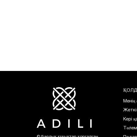
ҚОЛД
Менің
Жеткі
Кері 
Төле
© Барлық құқықтар қорғалған.