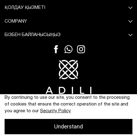
ҚОЛДАУ ҚЫЗМЕТІ
COMPANY
БІЗБЕН БАЙЛАНЫСЫҢЫЗ
By continuing to use our site, you consent to the processing
© Барлық құқықтар қорғалған.
of cookies that ensure the correct operation of the site and
you agree to our
Security Policy
Understand
ЧАТ
Главная
Поиск
Корзина
Избранное
Профиль