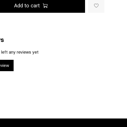
Add to cart
ws
left any reviews yet
eview