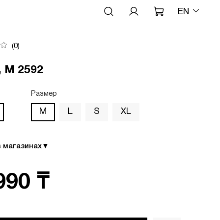
EN
(0)
, М 2592
Размер
M
L
S
XL
в магазинах
▼
990 ₸