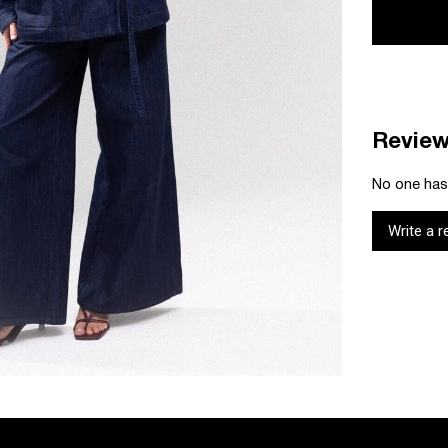
Revie
No one has 
Write a r